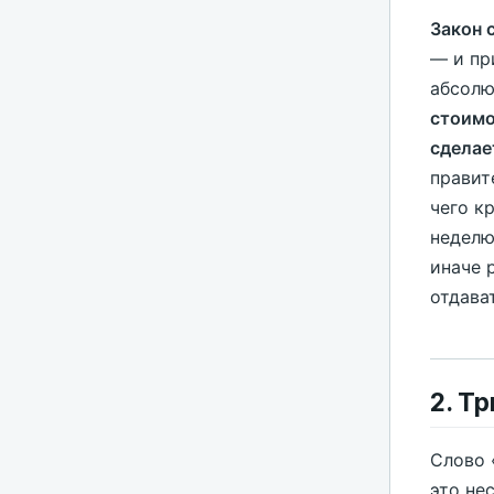
Закон 
— и пр
абсолю
стоимо
сделае
правит
чего к
неделю
иначе 
отдава
2. Т
Слово 
это не