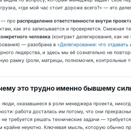
згрузка, «где мой час стоит дороже всего?» — это деле
 — про
распределение ответственности внутри проект
ктам, как это записывается и проверяется. Смежная т
конкретного человека
(контракт делегирования, как не 
рования) — разобрана в
«Делегирование: что отдавать 
рного лидерства, и здесь мы её сознательно не повтор
ную рамку (роли, матрицы, полномочия, контрольные то
очему это трудно именно бывшему си
 люди, оказавшиеся в роли менеджера проекта, никогд
ности: работа досталась им потому, что они прекрасны
 не требуется решать технические задачи — требуется,
м крайне неуютно. Ключевая мысль, которую обычно п