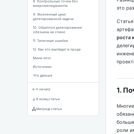
8. Контрольные точки без
микроменеджмента
это ра
9. Жизненный цикл
делегированной задачи
Статья
10. Обратное делегирование:
артефа
обезьяна на спине
роста 
11. Типичные ошибки
делеги
12. Как это выглядит в проде
инжене
Мини-итог
проект
Источники
Что дальше
1. П
К началу
В конец статьи
Многие
Матрица статьи
обязан
больше
роли и