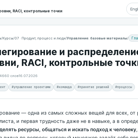
Eng
овни, RACI, контрольные точки
Гла
ы
/
Курсы
/
07 · Продукт, процесс и люди
/
Управление: базовые материалы
/
егирование и распределение
вни, RACI, контрольные точк
4660 слов
16.07.2026
ент
#управление проектами
#команда
#принятие решений
#процессы
рование — одна из самых сложных вещей для всех, от
листа, и первая трудность даже не в навыке, а в опред
делять ресурсы, общаться и искать подход к человеку
а видна по вопросу, который менеджер задаёт себе пе