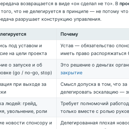
передача возвращается в виде «он сделал не то». В
про
 того, что не делегируется в принципе — не потому что
редача разрушает конструкцию управления.
елегируется
Почему
ись под уставом и
Устав — обязательство спон
сие на цели проекта
иметь право распоряжаться
ие о запуске и об
Это решение о деньгах органи
овке (go / no-go, stop)
закрытие
лация при выходе за
Смысл допуска в том, что за
ски
делегировать эскалацию — з
а людей: грейд,
Требует полномочий работод
я, увольнение, роли
только вместе с ролью руко
ие новости спонсору и
Делегированная плохая новос