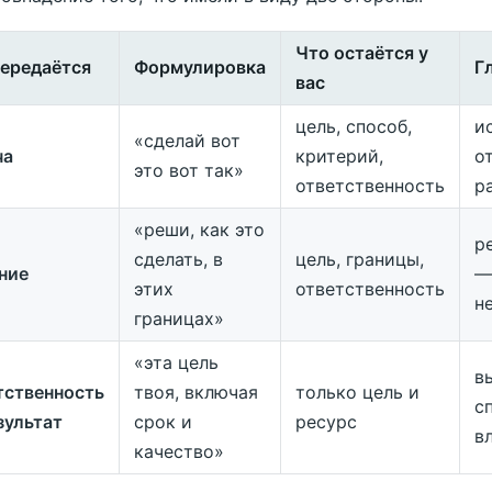
Что остаётся у
передаётся
Формулировка
Г
вас
цель, способ,
и
«сделай вот
ча
критерий,
о
это вот так»
ответственность
р
«реши, как это
р
сделать, в
цель, границы,
ние
—
этих
ответственность
н
границах»
«эта цель
в
тственность
твоя, включая
только цель и
с
зультат
срок и
ресурс
в
качество»