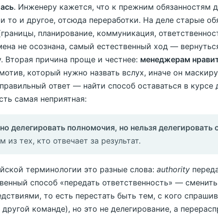
ась
. Инженеру кажется, что к прежним обязанностям 
 и то и другое, отсюда переработки. На деле старые о
(границы, планирование, коммуникация, ответственность
мена не осознана, самый естественный ход — вернуться
. Вторая причина проще и честнее:
менеджерам нравит
 мотив, который нужно назвать вслух, иначе он маскир
 правильный ответ — найти способ оставаться в курсе 
сть самая неприятная:
о делегировать полномочия, но нельзя делегировать 
м из тех, кто отвечает за результат.
ийской терминологии это разные слова:
authority
переда
венный способ «передать ответственность» — сменить
едствиями, то есть перестать быть тем, с кого спрашив
 другой команде), но это не делегирование, а перерас