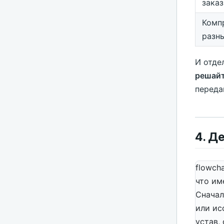
зака
Комп
разн
И отде
решайт
переда
4. Д
flowcha
что им
Сначал
или ис
устав,