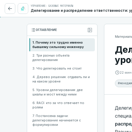
УПРАВЛЕНИЕ: БАЗОВЫЕ МАТЕРИАЛЫ
Делегирование и распределение ответственности: ур
Свернуть оглавление
ОГЛАВЛЕНИЕ
Материал
1. Почему это трудно именно
Дел
бывшему сильному инженеру
2. Три разных объекта
уро
делегирования
3. Что делегировать не стоит
22 мин
4. Дерево решения: отдавать ли и
на каком уровне
#менеджм
5. Уровни делегирования: две
шкалы и мост между ними
6. RACI: кто за что отвечает по
Делеги
ролям
специа
7. Постановка задачи:
делегирование начинается с
распре
формулировки
Разниц