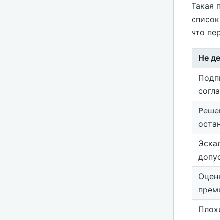
Такая 
список
что пе
Не д
Подп
согла
Решен
остан
Эска
допу
Оценк
преми
Плох