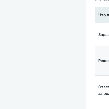
Что 
Зада
Реше
Отве
за ре