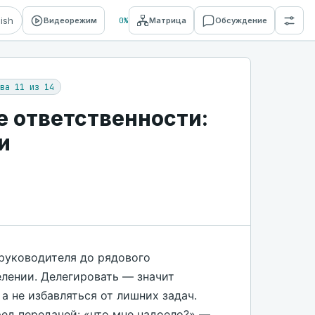
lish
Видеорежим
0%
Матрица
Обсуждение
ва 11 из 14
 ответственности:
и
 руководителя до рядового
елении. Делегировать — значит
, а не избавляться от лишних задач.
ред передачей: «что мне надоело?» —