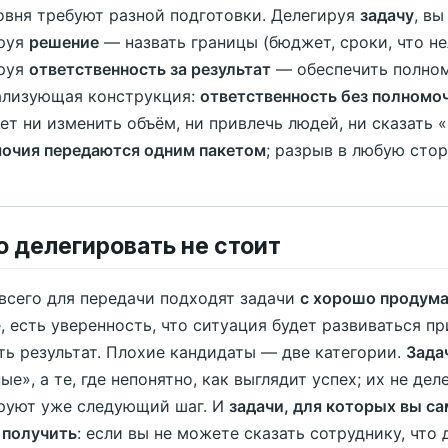
овня требуют разной подготовки. Делегируя
задачу
, вы
руя
решение
— назвать границы (бюджет, сроки, что не
руя
ответственность за результат
— обеспечить полном
лизующая конструкция:
ответственность без полномо
ет ни изменить объём, ни привлечь людей, ни сказать
очия передаются одним пакетом
; разрыв в любую сто
то делегировать не стоит
всего для передачи подходят задачи
с хорошо продум
, есть уверенность, что ситуация будет развиваться пр
ть результат. Плохие кандидаты — две категории.
Зада
ые», а те, где непонятно, как выглядит успех; их не дел
руют уже следующий шаг. И
задачи, для которых вы с
 получить
: если вы не можете сказать сотруднику, что 