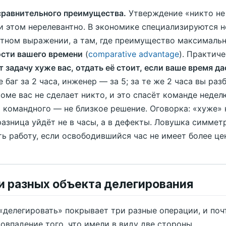
сравнительного преимущества.
Утверждение «никто не 
и этом нерелевантно. В экономике специализируются не
тном выражении, а там, где преимущество максималь
сти вашего времени
(
comparative advantage
). Практич
т задачу хуже вас, отдать её стоит, если ваше время д
е баг за 2 часа, инженер — за 5; за те же 2 часа вы р
роме вас не сделает никто, и это спасёт команде недел
 командного — не близкое решение. Оговорка: «хуже» 
разница уйдёт не в часы, а в дефекты. Ловушка симме
ть работу, если освободившийся час не имеет более це
ри разных объекта делегирования
«делегировать» покрывает три разные операции, и по
совпадение того, что имели в виду две стороны.