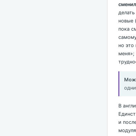
сменил
делать
новые 
пока с
самому
но это
меня»;
трудно
Можн
одни
В англ
Единст
и посл
модуля