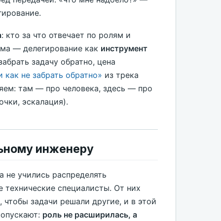
гирование.
а
: кто за что отвечает по ролям и
ема — делегирование как
инструмент
забрать задачу обратно, цена
и как не забрать обратно»
из трека
яем: там — про человека, здесь — про
чки, эскалация).
льному инженеру
а не учились распределять
е технические специалисты. От них
 чтобы задачи решали другие, и в этой
ропускают:
роль не расширилась, а