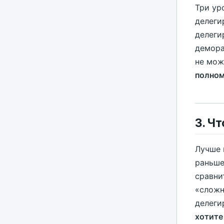
Три ур
делеги
делеги
демора
не мож
полном
3. Ч
Лучше 
раньше
сравни
«сложн
делеги
хотите