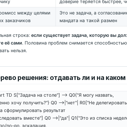
зчику
доверие теряется быстрее, 
ромисс между целями
Это не задача, а согласовани
ых заказчиков
мандата на такой размен
льная строка:
если существует задача, которую вы до
е её сами
. Половина проблем снимается способностью 
вать нельзя.
ерево решения: отдавать ли и на каком
rt TD S["Задача на столе"] --> Q0{"Я могу назвать,
енно хочу получить?"} Q0 -->|"нет"| R0["Не делегировать
а сформулировать результат
следовать вместе"] Q0 -->|"да"| Q1{"Это из списка неде
 go/no-go, эскалация,