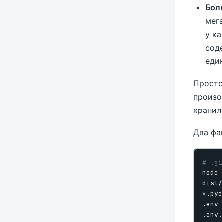
Бол
мег
у к
сод
еди
Просто
произо
хранил
Два фа
# .g
.env 
.env.