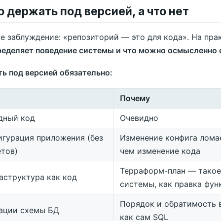
то держать под версией, а что нет
е заблуждение: «репозиторий — это для кода». На пр
ределяет поведение системы и что можно осмысленно 
ь под версией обязательно:
Почему
дный код
Очевидно
игурация приложения (без
Изменение конфига ломае
етов)
чем изменение кода
Терраформ-план — такое
аструктура как код
системы, как правка фун
Порядок и обратимость 
ации схемы БД
как сам SQL