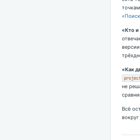
точкам
«Поиск
«Кто и
отвеча
версии
трёхдн
«Как д
projec
не реш
сравни
Всё ос
вокруг