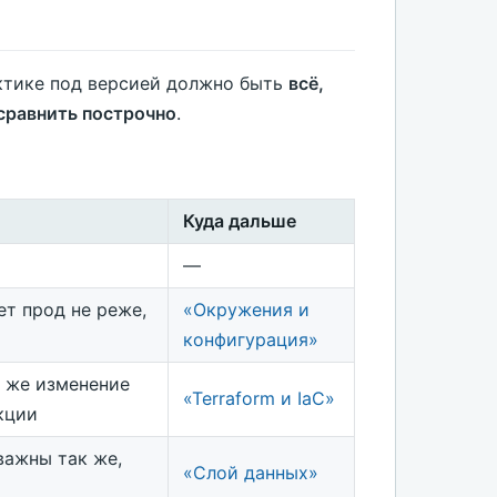
актике под версией должно быть
всё,
сравнить построчно
.
Куда дальше
—
т прод не реже,
«Окружения и
конфигурация»
 же изменение
«Terraform и IaC»
кции
важны так же,
«Слой данных»