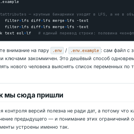
tattributes — крупные бинарники уходят в LFS, а не в объ
  
filter
=
lfs 
diff
=
lfs 
merge
=
  
filter
=
lfs 
diff
=
lfs 
merge
=
k text 
eol
=
lf   
# единый перевод строки: половина «конфл
те внимание на пару
/
: сам файл с 
.env
.env.example
и ключами закоммичен. Это дешёвый способ одновреме
лять нового человека выяснять список переменных по 
ак мы сюда пришли
я контроля версий полезна не ради дат, а потому что
чение предыдущего — и понимание этих ограничений о
менты устроены именно так.