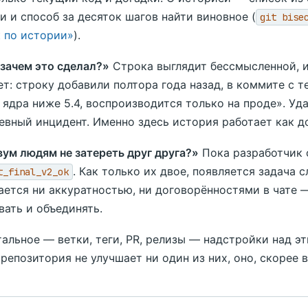
и и способ за десяток шагов найти виновное (
git bise
 по истории»
).
 зачем это сделал?»
Строка выглядит бессмысленной, и
ет: строку добавили полтора года назад, в коммите с т
 ядра ниже 5.4, воспроизводится только на проде». Уда
евный инцидент. Именно здесь история работает как д
вум людям не затереть друг друга?»
Пока разработчик 
. Как только их двое, появляется задача 
t_final_v2_ok
ается ни аккуратностью, ни договорённостями в чате 
вать и объединять.
тальное — ветки, теги, PR, релизы — надстройки над э
 репозитория не улучшает ни один из них, оно, скорее в