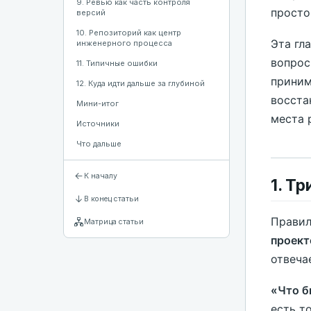
9. Ревью как часть контроля
просто
версий
10. Репозиторий как центр
Эта гл
инженерного процесса
вопрос
11. Типичные ошибки
приним
12. Куда идти дальше за глубиной
восста
Мини-итог
места 
Источники
Что дальше
К началу
1. Т
В конец статьи
Правил
Матрица статьи
проек
отвеча
«Что б
есть т