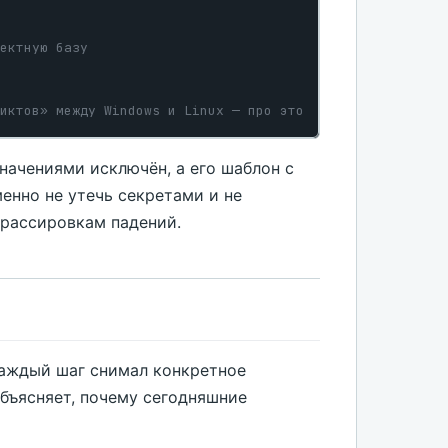
ектную базу
иктов» между Windows и Linux — про это
значениями исключён, а его шаблон с
нно не утечь секретами и не
трассировкам падений.
 каждый шаг снимал конкретное
бъясняет, почему сегодняшние