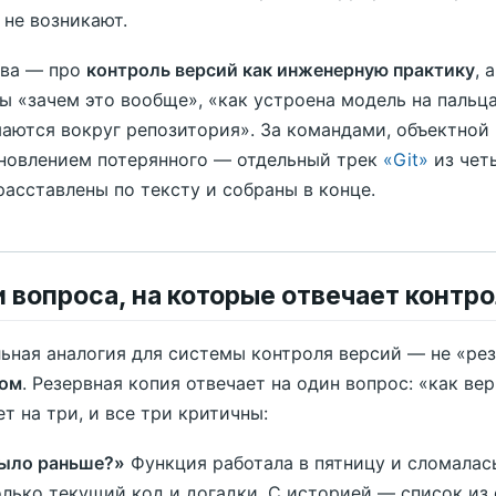
 не возникают.
ава — про
контроль версий как инженерную практику
, 
ы «зачем это вообще», «как устроена модель на пальц
аются вокруг репозитория». За командами, объектной
новлением потерянного — отдельный трек
«Git»
из чет
расставлены по тексту и собраны в конце.
ри вопроса, на которые отвечает контр
ьная аналогия для системы контроля версий — не «рез
том
. Резервная копия отвечает на один вопрос: «как в
ет на три, и все три критичны:
ыло раньше?»
Функция работала в пятницу и сломалась
олько текущий код и догадки. С историей — список и