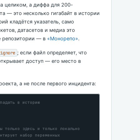
а целиком, а диффа для 200-
та — это несколько гигабайт в истории
орий кладётся указатель, само
етов, датасетов и медиа это
е репозитории — в
«Монорепо»
.
; если файл определяет, что
tignore
открывает доступ — его место в
оекта, а не после первого инцидента:
падать в историю
ы только здесь и только локально
нтирует набор переменных