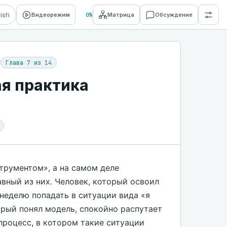
lish
Видеорежим
0%
Матрица
Обсуждение
Глава 7 из 14
/
ая практика
трументом», а на самом деле
авный из них. Человек, который освоил
 неделю попадать в ситуации вида «я
торый понял модель, спокойно распутает
процесс, в котором такие ситуации