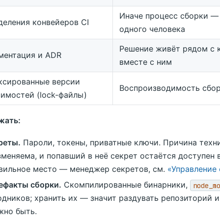
Иначе процесс сборки —
деления конвейеров CI
одного человека
Решение живёт рядом с 
ментация и ADR
вместе с ним
ксированные версии
Воспроизводимость сбо
симостей (lock-файлы)
жать:
реты.
Пароли, токены, приватные ключи. Причина техни
меняема, и попавший в неё секрет остаётся доступен вс
вильное место — менеджер секретов, см.
«Управление
ефакты сборки.
Скомпилированные бинарники,
node_m
одников; хранить их — значит раздувать репозиторий и
жно быть.