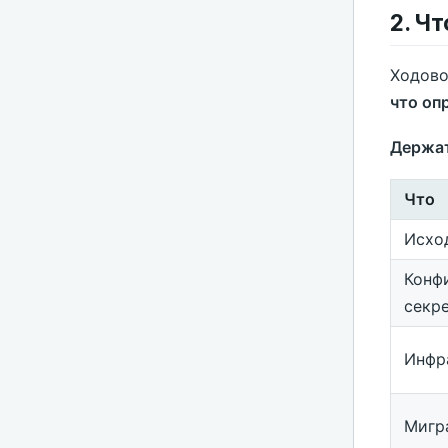
2. Ч
Ходово
что оп
Держат
Что
Исхо
Конф
секр
Инфр
Мигр