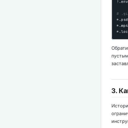
# .gi
*.psd
*.mp4
*.loc
Обрати
пустым
застав
3. К
Истори
ограни
инстру