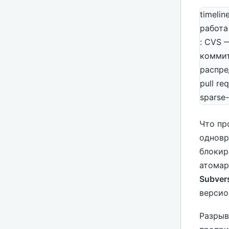
timeli
работа
: CVS 
коммит
распре
pull r
sparse
Что пр
одновр
блокир
атомар
Subver
версио
Разрыв