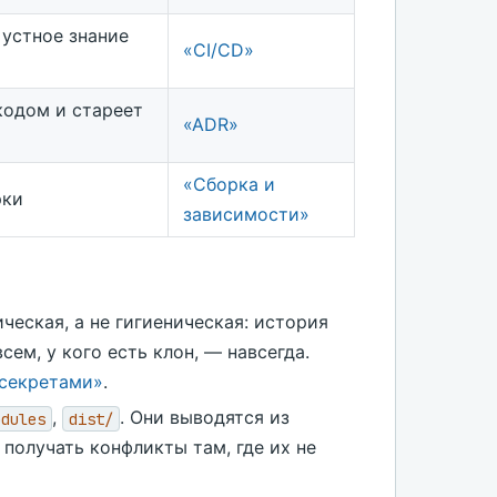
 устное знание
«CI/CD»
кодом и стареет
«ADR»
«Сборка и
рки
зависимости»
ческая, а не гигиеническая: история
ем, у кого есть клон, — навсегда.
 секретами»
.
,
. Они выводятся из
odules
dist/
 получать конфликты там, где их не