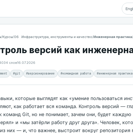
Eng
ы
/
Курсы
/
06 · Инфраструктура, инструменты и качество
/
Инженерная практика
троль версий как инженерн
4034 слов
16.07.2026
ment
#git
#версионирование
#командная работа
#инженерная практика
авыки, которые выглядят как «умение пользоваться инс
ляют, как работает вся команда. Контроль версий — гл
к команд Git, но не понимает, зачем они, будет каждую
терял» и «мы затёрли работу друг друга». Человек, ко
из них — и, что важнее, выстроит вокруг репозитория 