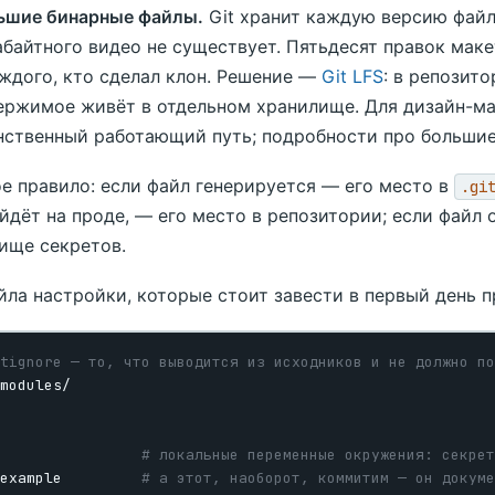
ьшие бинарные файлы.
Git хранит каждую версию файл
абайтного видео не существует. Пятьдесят правок маке
аждого, кто сделал клон. Решение —
Git LFS
: в репозит
ержимое живёт в отдельном хранилище. Для дизайн-мак
нственный работающий путь; подробности про больши
е правило: если файл генерируется — его место в
.gi
йдёт на проде, — его место в репозитории; если файл 
ище секретов.
йла настройки, которые стоит завести в первый день пр
itignore — то, что выводится из исходников и не должно по
                
# локальные переменные окружения: секрет
example         
# а этот, наоборот, коммитим — он докуме