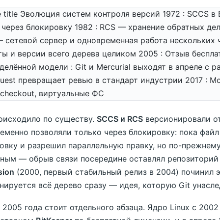
ne title Эволюция систем контроля версий 1972 : SCCS в
 через блокировку 1982 : RCS — хранение обратных дел
— сетевой сервер и одновременная работа нескольких 
ы и версии всего дерева целиком 2005 : Отзыв бесплат
делённой модели : Git и Mercurial выходят в апреле с р
equest превращает ревью в стандарт индустрии 2017 : 
-checkout, виртуальные ФС
оисходило по существу.
SCCS и RCS
версионировали от
еменно позволяли только через блокировку: пока файл
овку и разрешил параллельную правку, но по-прежнем
ным — обрыв связи посередине оставлял репозиторий 
sion
(2000, первый стабильный релиз в 2004) починил 
нируется всё дерево сразу — идея, которую Git унасле
 2005 года стоит отдельного абзаца. Ядро Linux с 2002