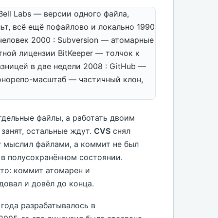
 Bell Labs — версии одного файла,
ьт, всё ещё пофайлово и локально 1990
человек 2000 : Subversion — атомарные
ной лицензии BitKeeper — толчок к
азницей в две недели 2008 : GitHub —
Монорепо-масштаб — частичный клон,
дельные файлы, а работать двоим
 занят, остальные ждут.
CVS
снял
у мыслил файлами, а коммит не был
в полусохранённом состоянии.
это: коммит атомарен и
довал и довёл до конца.
 года разрабатывалось в