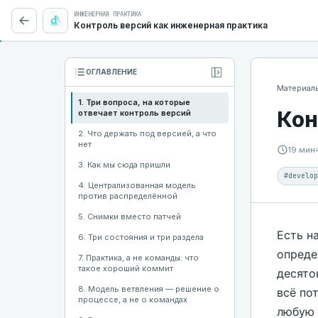
ИНЖЕНЕРНАЯ ПРАКТИКА
Контроль версий как инженерная практика
Свернуть оглавление
ОГЛАВЛЕНИЕ
Материал
1. Три вопроса, на которые
Кон
отвечает контроль версий
2. Что держать под версией, а что
нет
19 мин
3. Как мы сюда пришли
#develop
4. Централизованная модель
против распределённой
5. Снимки вместо патчей
Есть н
6. Три состояния и три раздела
опреде
7. Практика, а не команды: что
такое хороший коммит
десято
8. Модель ветвления — решение о
всё по
процессе, а не о командах
любую 